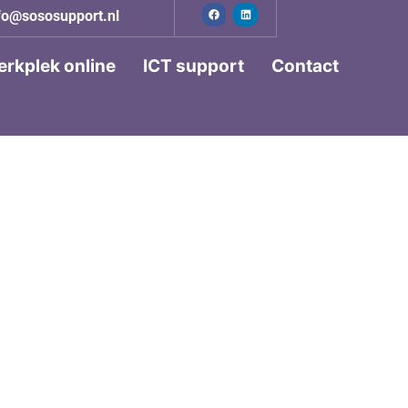
fo@sososupport.nl
rkplek online
ICT support
Contact