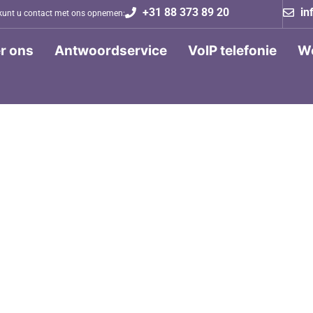
+31 88 373 89 20
in
kunt u contact met ons opnemen:
r ons
Antwoordservice
VoIP telefonie
We